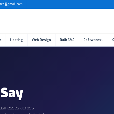
ited@gmail.com
r
Hosting
Web Design
Bulk SMS
Softwares
S
Say
usinesses across