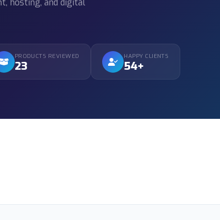
 hosting, and digital
PRODUCTS REVIEWED
HAPPY CLIENTS
23
54+