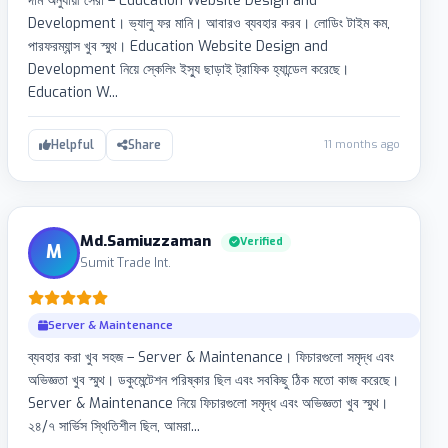
দাম অনুযায়ী সেরা – Education Website Design and
Development। ভ্যালু ফর মানি। আবারও ব্যবহার করব। লোডিং টাইম কম,
পারফরম্যান্স খুব স্মুথ। Education Website Design and
Development নিয়ে স্কেলিং ইস্যু ছাড়াই ট্রাফিক হ্যান্ডেল করেছে।
Education W...
11 months ago
Helpful
Share
Md.Samiuzzaman
Verified
M
Sumit Trade Int.
Server & Maintenance
ব্যবহার করা খুব সহজ – Server & Maintenance। ফিচারগুলো সমৃদ্ধ এবং
অভিজ্ঞতা খুব স্মুথ। ডকুমেন্টেশন পরিষ্কার ছিল এবং সবকিছু ঠিক মতো কাজ করেছে।
Server & Maintenance নিয়ে ফিচারগুলো সমৃদ্ধ এবং অভিজ্ঞতা খুব স্মুথ।
২৪/৭ সার্ভিস স্থিতিশীল ছিল, আমরা...