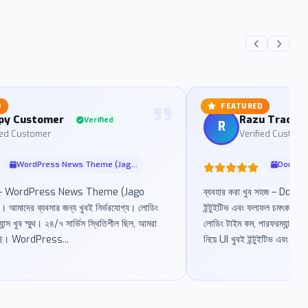
D
FEATURED
py Customer
Razu Trader
Verified
R
ied Customer
Verified Custome
WordPress News Theme (Jag...
Domain 
সেরা – WordPress News Theme (Jago
ব্যবহার করা খুব সহজ – Dom
মাদের ব্যবসার জন্য খুবই নির্ভরযোগ্য। লোডিং
ইন্টুইটিভ এবং ফলাফল চমৎকার
ান্স খুব স্মুথ। ২৪/৭ সার্ভিস স্থিতিশীল ছিল, আমরা
লোডিং টাইম কম, পারফরম্যান্স
রেছি। WordPress...
নিয়ে UI খুবই ইন্টুইটিভ এবং ফলাফ