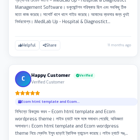
প্রত্যাশার চেয়েও ভালো – MediLab Up - Hospital & Diagnostict
Management Software। ডকুমেন্টেশন পরিষ্কার ছিল এবং সবকিছু ঠিক
মতো কাজ করেছে। সাপোর্ট ধাপে ধাপে গাইড করেছে। আমাদের ব্যবসার জন্য খুবই
নির্ভরযোগ্য। MediLab Up - Hospital & Diagnostict...
11 months ago
Helpful
Share
Happy Customer
Verified
C
Verified Customer
Ecom html template and Ecom...
নিশ্চিন্তে রিকমেন্ড করব – Ecom html template and Ecom
wordpress theme। লাইভ চ্যাটে সঙ্গে সঙ্গে সমাধান পেয়েছি, অভিজ্ঞতা
অসাধারণ। Ecom html template and Ecom wordpress
theme নিয়ে স্কেলিং ইস্যু ছাড়াই ট্রাফিক হ্যান্ডেল করেছে। লাইভ চ্যাটে সঙ্...