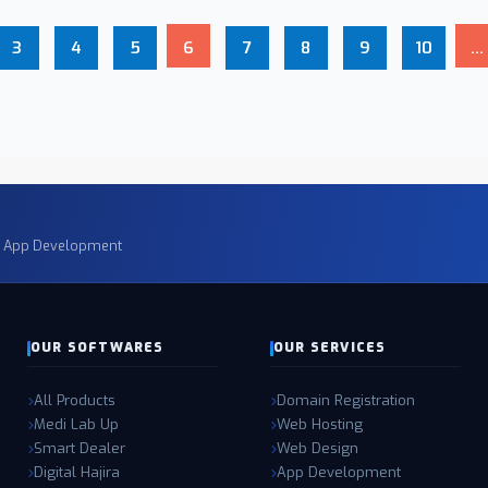
3
4
5
6
7
8
9
10
...
€¢ App Development
OUR SOFTWARES
OUR SERVICES
All Products
Domain Registration
Medi Lab Up
Web Hosting
Smart Dealer
Web Design
Digital Hajira
App Development