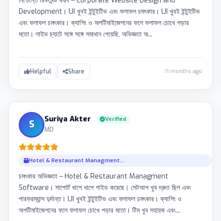
নিশ্চিন্তে রিকমেন্ড করব – Corporate Website Design and
Development। UI খুবই ইন্টুইটিভ এবং ফলাফল চমৎকার। UI খুবই ইন্টুইটিভ
এবং ফলাফল চমৎকার। ক্যাশিং ও অপটিমাইজেশনের ফলে ফলাফল চোখে পড়ার
মতো। লাইভ চ্যাটে সঙ্গে সঙ্গে সমাধান পেয়েছি, অভিজ্ঞতা অ...
11 months ago
Helpful
Share
Suriya Akter
Verified
S
MD
Hotel & Restaurant Managment...
চমৎকার অভিজ্ঞতা – Hotel & Restaurant Managment
Software। সাপোর্ট ধাপে ধাপে গাইড করেছে। সেটআপ খুব দ্রুত ছিল এবং
পারফরম্যান্স দুর্দান্ত। UI খুবই ইন্টুইটিভ এবং ফলাফল চমৎকার। ক্যাশিং ও
অপটিমাইজেশনের ফলে ফলাফল চোখে পড়ার মতো। টিম খুব সহায়ক এবং...