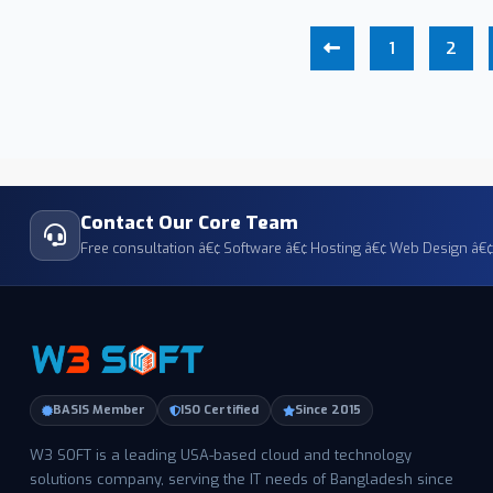
1
2
Contact Our Core Team
Free consultation â€¢ Software â€¢ Hosting â€¢ Web Design â
BASIS Member
ISO Certified
Since 2015
W3 SOFT is a leading USA-based cloud and technology
solutions company, serving the IT needs of Bangladesh since