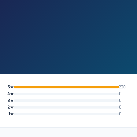
5★
230
4★
0
3★
0
2★
0
1★
0