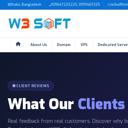
Dhaka, Bangladesh
09647225225, 01911467325
w3softlim
About Us
Domain
VPS
Dedicated Serve
CLIENT REVIEWS
What Our
Clients
Real feedback from real customers. Discover why b