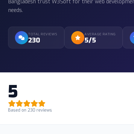
Bangladesh trust W3Soft for their web development,
needs.
TOTAL REVIEWS
AVERAGE RATING
230
5/5
5
Based on 230 reviews