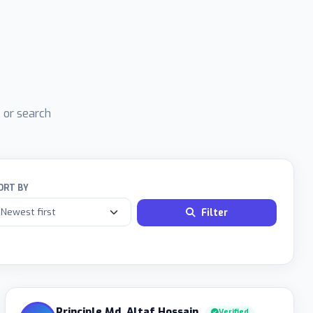
, or search
ORT BY
Filter
Principle Md. Altaf Hossain
Verified