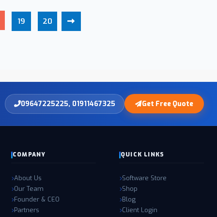
19
20
09647225225, 01911467325
Get Free Quote
COMPANY
QUICK LINKS
About Us
Software Store
Our Team
Shop
Founder & CEO
Blog
Partners
Client Login