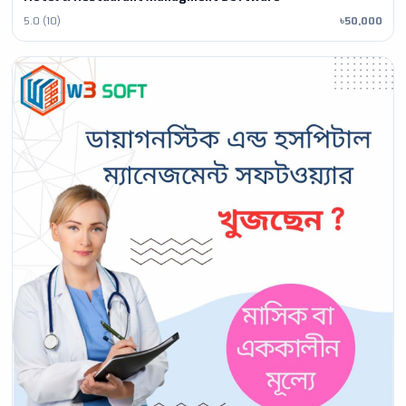
5.0 (10)
৳50,000