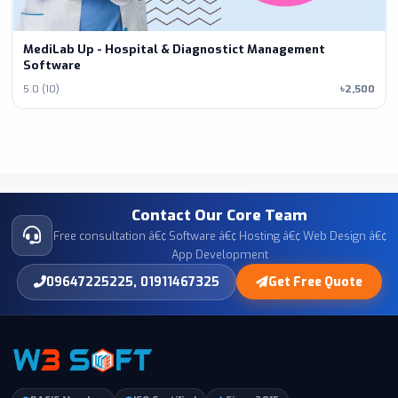
MediLab Up - Hospital & Diagnostict Management
Software
5.0 (10)
৳2,500
Contact Our Core Team
Free consultation â€¢ Software â€¢ Hosting â€¢ Web Design â€¢
App Development
09647225225, 01911467325
Get Free Quote