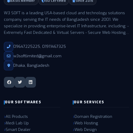
BASIS Member
ISO Certified
Since 2015
W3 SOFT is a leading USA-based cloud and technology solutions
company, serving the IT needs of Bangladesh since 2001. We
specialize in providing enterprise-level IT Infrastructure, including: -
Extremely Fast Dedicated & Virtual Servers - Secure Web Hosting -
Business Email Hosting - Expert Support with a 99.99% uptime
guarantee With thousands of satisfied customers in Bangladesh
09647225225, 01911467325
and worldwide, W3 SOFT has become a trusted name for
w3softlimited@gmail.com
businesses and individuals of all sizes. Our infrastructure is built
and managed entirely by our own expert teams in the USA,
Dhaka, Bangladesh
utilizing enterprise-grade hardware, Tier-4 connectivity, and state-
of-the-art NVMe RAID storage. This ensures maximum
performance, reliability, and security for all our clients. Partner with
W3 SOFT for the highest quality IT solutions and experience the
difference in speed, support, and security.
OUR SOFTWARES
OUR SERVICES
All Products
Domain Registration
Medi Lab Up
Web Hosting
Smart Dealer
Web Design