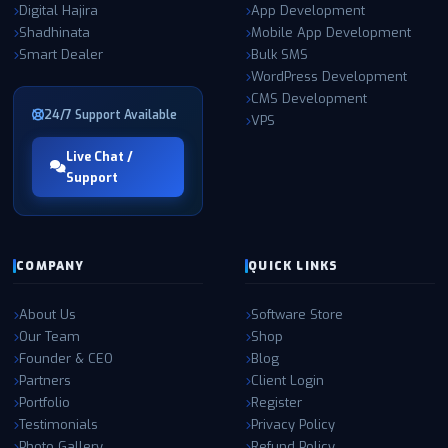
Digital Hajira
App Development
Shadhinata
Mobile App Development
Smart Dealer
Bulk SMS
WordPress Development
CMS Development
24/7 Support Available
VPS
Live Chat /
Support
COMPANY
QUICK LINKS
About Us
Software Store
Our Team
Shop
Founder & CEO
Blog
Partners
Client Login
Portfolio
Register
Testimonials
Privacy Policy
Photo Gallery
Refund Policy