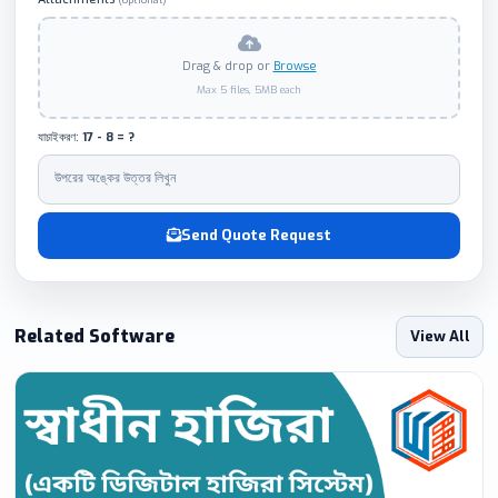
Drag & drop or
Browse
Max 5 files, 5MB each
যাচাইকরণ:
17 - 8 = ?
Send Quote Request
Related Software
View All