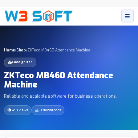
Home
/
Shop
/
ZKTeco MB460 Attendance Machine
Codeigniter
ZKTeco MB460 Attendance
Machine
Reliable and scalable software for business operations.
491 views
0 downloads